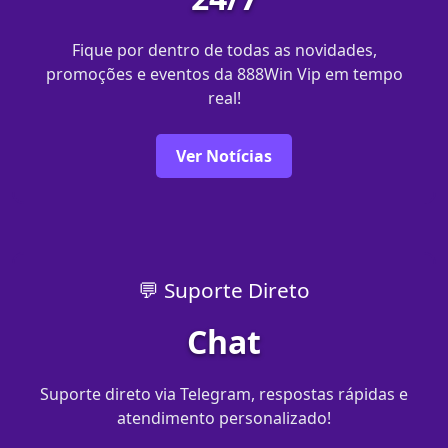
Fique por dentro de todas as novidades,
promoções e eventos da 888Win Vip em tempo
real!
Ver Notícias
💬 Suporte Direto
Chat
Suporte direto via Telegram, respostas rápidas e
atendimento personalizado!