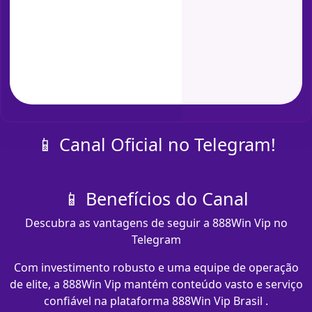
📱 Canal Oficial no Telegram!
📱 Benefícios do Canal
Descubra as vantagens de seguir a 888Win Vip no
Telegram
Com investimento robusto e uma equipe de operação
de elite, a 888Win Vip mantém conteúdo vasto e serviço
confiável na plataforma 888Win Vip Brasil .