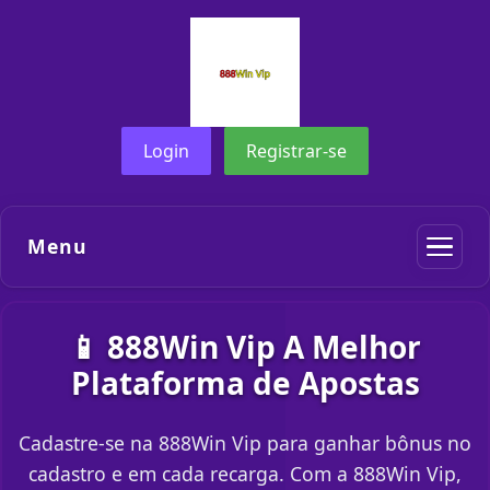
Login
Registrar-se
Menu
📱 888Win Vip A Melhor
Plataforma de Apostas
Cadastre-se na 888Win Vip para ganhar bônus no
cadastro e em cada recarga. Com a 888Win Vip,