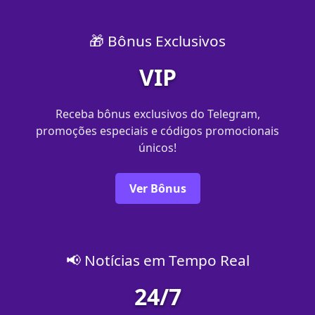
🎁 Bônus Exclusivos
VIP
Receba bônus exclusivos do Telegram,
promoções especiais e códigos promocionais
únicos!
Ver Bônus
📢 Notícias em Tempo Real
24/7