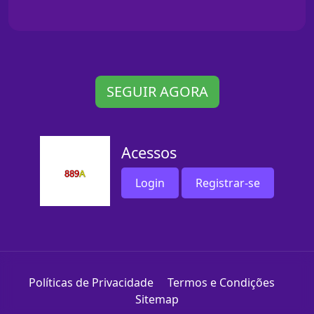
SEGUIR AGORA
Acessos
Login
Registrar-se
Políticas de Privacidade
Termos e Condições
Sitemap