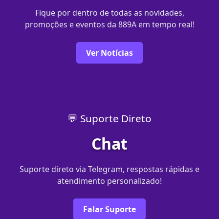
Fique por dentro de todas as novidades,
promoções e eventos da 889A em tempo real!
Ver Notícias
💬 Suporte Direto
Chat
Suporte direto via Telegram, respostas rápidas e
atendimento personalizado!
Falar Suporte