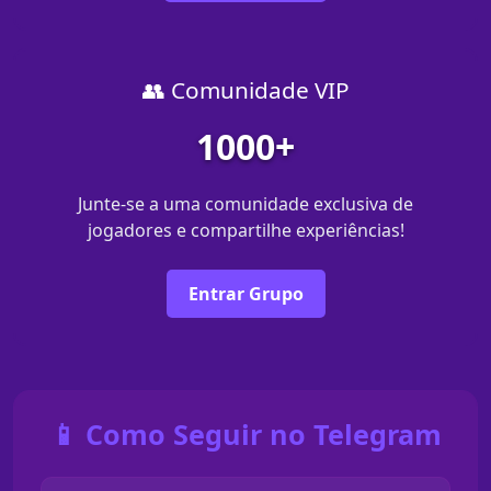
👥 Comunidade VIP
1000+
Junte-se a uma comunidade exclusiva de
jogadores e compartilhe experiências!
Entrar Grupo
📱 Como Seguir no Telegram