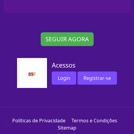
SEGUIR AGORA
Acessos
Login
Registrar-se
Políticas de Privacidade
Termos e Condições
Sitemap