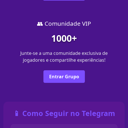
👥 Comunidade VIP
1000+
Junte-se a uma comunidade exclusiva de
jogadores e compartilhe experiências!
Entrar Grupo
📱 Como Seguir no Telegram