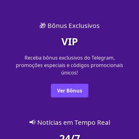
🎁 Bônus Exclusivos
VIP
Receba bônus exclusivos do Telegram,
promoções especiais e códigos promocionais
únicos!
Ver Bônus
📢 Notícias em Tempo Real
24/7