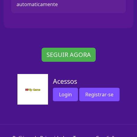
automaticamente
SEGUIR AGORA
Acessos
Login
Registrar-se