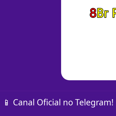
📱 Canal Oficial no Telegram!