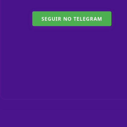
SEGUIR NO TELEGRAM