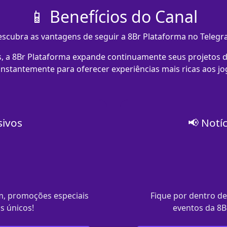
📱 Benefícios do Canal
scubra as vantagens de seguir a 8Br Plataforma no Teleg
 a 8Br Plataforma expande continuamente seus projetos d
onstantemente para oferecer experiências mais ricas aos jo
sivos
📢 Notí
m, promoções especiais
Fique por dentro d
s únicos!
eventos da 8B