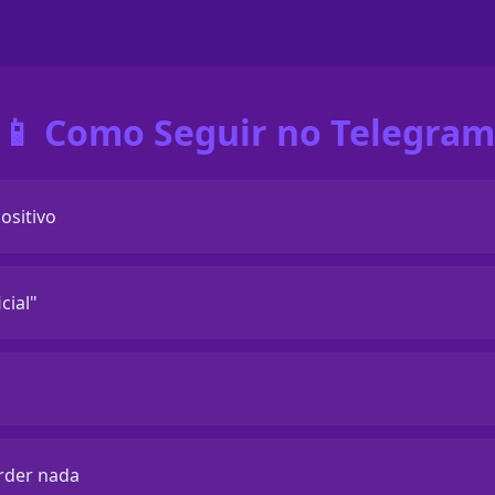
📱 Como Seguir no Telegram
ositivo
cial"
erder nada