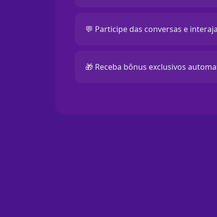
💬 Participe das conversas e interaj
🎁 Receba bônus exclusivos autom