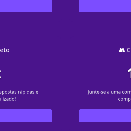
reto
👥 
t
espostas rápidas e
Junte-se a uma com
lizado!
compa
e