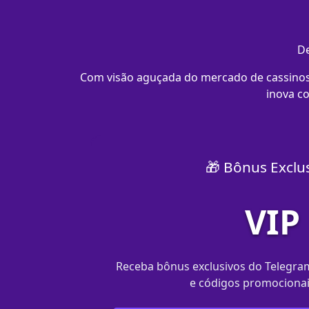
De
Com visão aguçada do mercado de cassinos,
inova c
🎁 Bônus Exclu
VIP
Receba bônus exclusivos do Telegra
e códigos promocionai