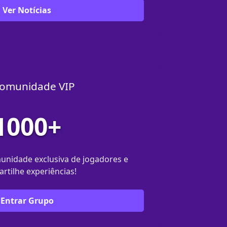
Ver Notícias
Comunidade VIP
1000+
unidade exclusiva de jogadores e
rtilhe experiências!
Entrar Grupo