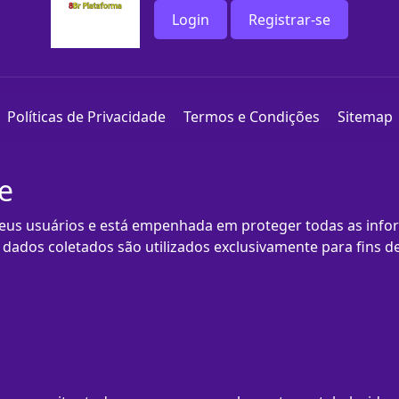
Login
Registrar-se
Políticas de Privacidade
Termos e Condições
Sitemap
de
 seus usuários e está empenhada em proteger todas as inf
dados coletados são utilizados exclusivamente para fins d