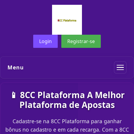
Login
Registrar-se
Menu
📱 8CC Plataforma A Melhor
Plataforma de Apostas
Cadastre-se na 8CC Plataforma para ganhar
bônus no cadastro e em cada recarga. Com a 8CC