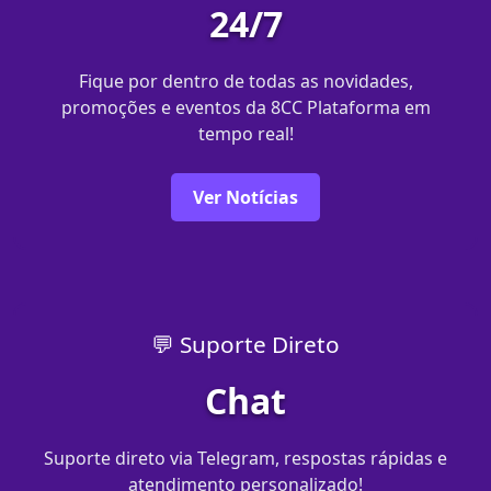
24/7
Fique por dentro de todas as novidades,
promoções e eventos da 8CC Plataforma em
tempo real!
Ver Notícias
💬 Suporte Direto
Chat
Suporte direto via Telegram, respostas rápidas e
atendimento personalizado!