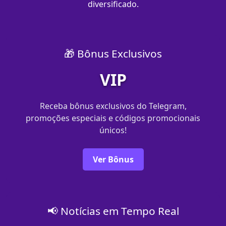
diversificado.
🎁 Bônus Exclusivos
VIP
Receba bônus exclusivos do Telegram,
promoções especiais e códigos promocionais
únicos!
Ver Bônus
📢 Notícias em Tempo Real