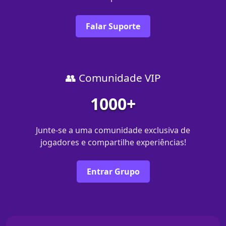
Falar Suporte
👥 Comunidade VIP
1000+
Junte-se a uma comunidade exclusiva de
jogadores e compartilhe experiências!
Entrar Grupo