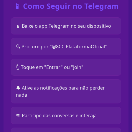
📱 Como Seguir no Telegram
📱 Baixe o app Telegram no seu dispositivo
🔍 Procure por "@8CC PlataformaOficial"
👆 Toque em "Entrar" ou "Join"
🔔 Ative as notificações para não perder
nada
💬 Participe das conversas e interaja