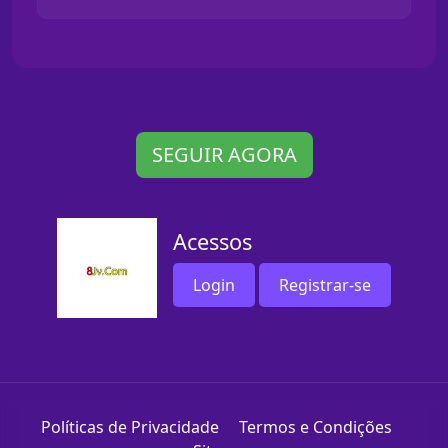
SEGUIR AGORA
Acessos
Login
Registrar-se
Políticas de Privacidade
Termos e Condições