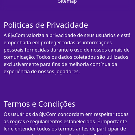
Sitemap
Políticas de Privacidade
A 8Jv.Com valoriza a privacidade de seus usuários e está
empenhada em proteger todas as informações
pessoais fornecidas durante o uso de nossos canais de
comunicação. Todos os dados coletados são utilizados
exclusivamente para fins de melhoria contínua da
experiência de nossos jogadores.
Termos e Condições
Os usuários da 8Jv.Com concordam em respeitar todas
as regras e regulamentos estabelecidos. É importante
ler e entender todos os termos antes de participar de