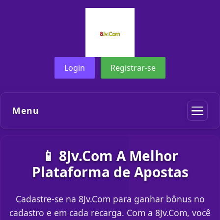
Login
Registrar-se
Menu
📱 8Jv.Com A Melhor
Plataforma de Apostas
Cadastre-se na 8Jv.Com para ganhar bônus no
cadastro e em cada recarga. Com a 8Jv.Com, você