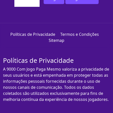
Políticas de Privacidade
Termos e Condições
Sitemap
Políticas de Privacidade
A 9000 Com Jogo Paga Mesmo valoriza a privacidade de
seus usuários e está empenhada em proteger todas as
informações pessoais fornecidas durante o uso de
nossos canais de comunicação. Todos os dados
coletados são utilizados exclusivamente para fins de
melhoria contínua da experiência de nossos jogadores.