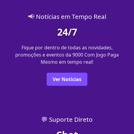
📢 Notícias em Tempo Real
24/7
Fique por dentro de todas as novidades,
promoções e eventos da 9000 Com Jogo Paga
Mesmo em tempo real!
Ver Notícias
💬 Suporte Direto