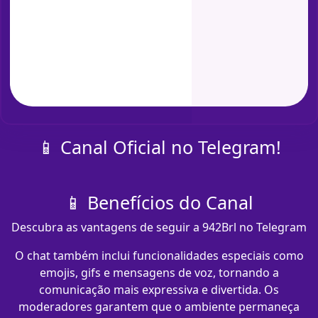
📱 Canal Oficial no Telegram!
📱 Benefícios do Canal
Descubra as vantagens de seguir a 942Brl no Telegram
O chat também inclui funcionalidades especiais como
emojis, gifs e mensagens de voz, tornando a
comunicação mais expressiva e divertida. Os
moderadores garantem que o ambiente permaneça