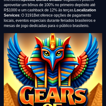
aproveitar um bônus de 100% no primeiro depósito até
R$1000 e um cashback de 12% às terças.
Localization
Services
: O 3191Bet oferece opções de pagamento
locais, eventos especiais durante feriados brasileiros e
mesas de jogo dedicadas para o público brasileiro.