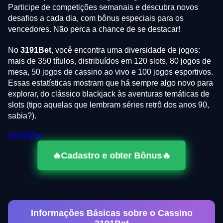
Participe de competições semanais e descubra novos
desafios a cada dia, com bônus especiais para os
vencedores. Não perca a chance de se destacar!
No
3191Bet
, você encontra uma diversidade de jogos:
mais de 350 títulos, distribuídos em 120 slots, 80 jogos de
mesa, 50 jogos de cassino ao vivo e 100 jogos esportivos.
Essas estatísticas mostram que há sempre algo novo para
explorar, do clássico blackjack às aventuras temáticas de
slots (tipo aquelas que lembram séries retrô dos anos 90,
sabia?).
55933Bet
🔥Cadastro e obter Bônus🔥
Informações Básicas sobre o Cassino